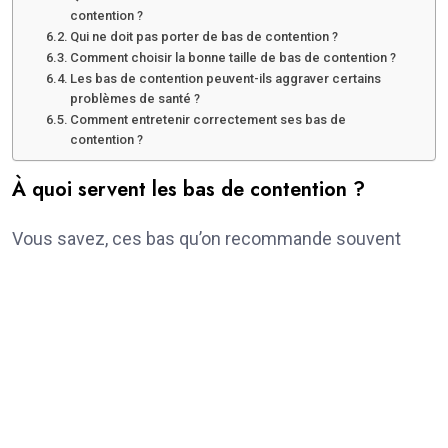
contention ?
Qui ne doit pas porter de bas de contention ?
Comment choisir la bonne taille de bas de contention ?
Les bas de contention peuvent-ils aggraver certains
problèmes de santé ?
Comment entretenir correctement ses bas de
contention ?
À quoi servent les bas de contention ?
Vous savez, ces bas qu’on recommande souvent
lorsqu’on a des soucis veineux comme l’insuffisance,
la phlébite ou même la thrombose veineuse profonde
? Leur mission est simple mais cruciale : exercer une
pression dégressive sur la jambe pour aider le sang à
mieux remonter. Ça limite aussi ce fameux
gonflement et les varices qui embêtent tant.