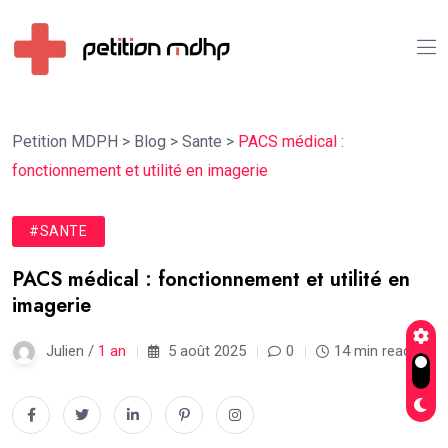
Petition MDPH
>
Blog
>
Sante
>
PACS médical :
fonctionnement et utilité en imagerie
#SANTE
PACS médical : fonctionnement et utilité en
imagerie
Julien /
1 an
5 août 2025
0
14 min read