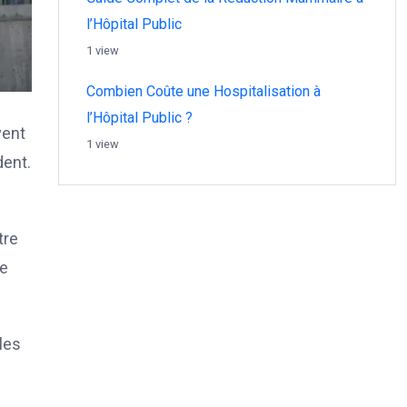
l’Hôpital Public
1 view
Combien Coûte une Hospitalisation à
l’Hôpital Public ?
vent
1 view
dent.
tre
de
les