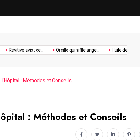
Oreille qui siffle ange de la 
Hopital
Revitive avis : ce...
Oreille qui siffle ange...
Huile de souchet da
 l’Hôpital : Méthodes et Conseils
Hôpital : Méthodes et Conseils