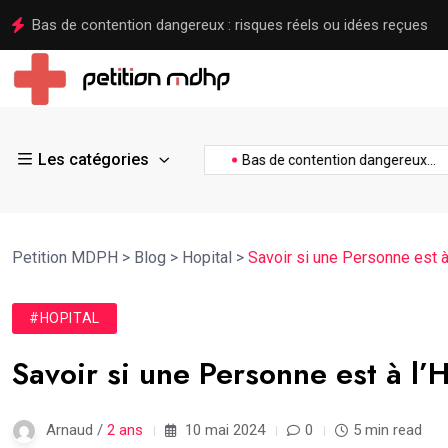
Revitive avis : ce que vaut vraiment cet appareil contre
Les catégories
fle...
Quel est le plus...
Bas de contention dangereux...
Petition MDPH
>
Blog
>
Hopital
>
Savoir si une Personne est à
#HOPITAL
Savoir si une Personne est à l’
Arnaud /
2 ans
10 mai 2024
0
5 min read