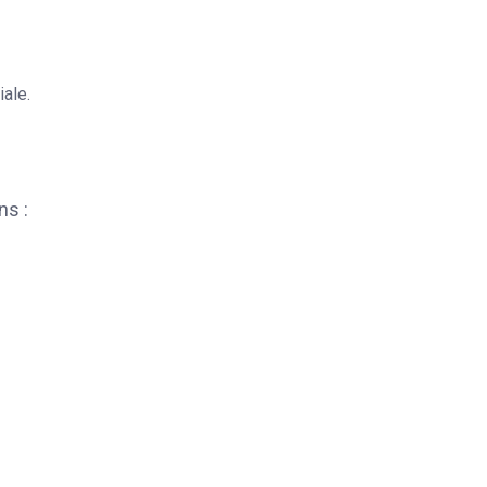
ale.
ns :