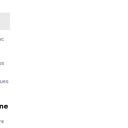
nc
us
ques
ine
re