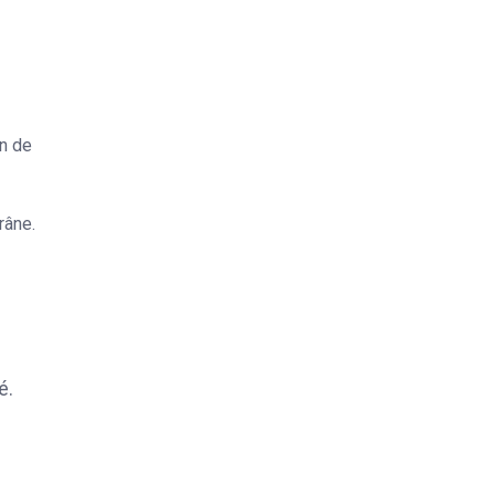
on de
râne.
é.