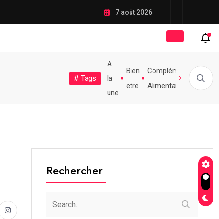
mort : mythe, superstition
7 août 2026
A
Médecine
Bien
Complément
# Tags
Populaire
Santé
la
Hopital
Oreille droite qui siffle...
Quel est le plus...
Bas de contention
Douce
etre
Alimentaire
une
Rechercher