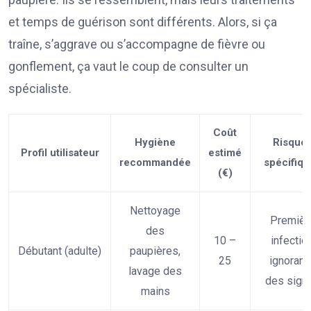
et temps de guérison sont différents. Alors, si ça
traîne, s’aggrave ou s’accompagne de fièvre ou
gonflement, ça vaut le coup de consulter un
spécialiste.
Coût
Hygiène
Risque
Profil utilisateur
estimé
recommandée
spécifiqu
(€)
Nettoyage
Premièr
des
10 –
infection
Débutant (adulte)
paupières,
25
ignoranc
lavage des
des sign
mains