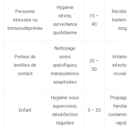
Hygiène
Personne
Récidive
stricte,
15 –
stressée ou
traiteme
surveillance
40
immunodéprimée
long
quotidienne
Nettoyage
Porteur de
soins
Irritation
20 –
lentilles de
spécifiques,
infectio
50
contact
manipulations
croisée
aseptisées
Hygiène sous
Propagat
supervision,
familiale
Enfant
5 – 20
désinfection
contaminat
régulière
rapide